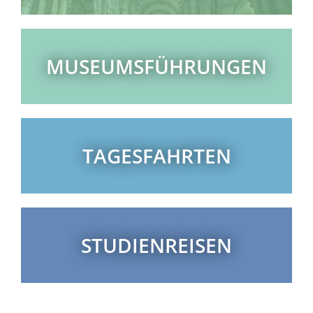
MUSEUMS­FÜHRUN­GEN
TAGES­FAHRTEN
STUDIEN­REISEN