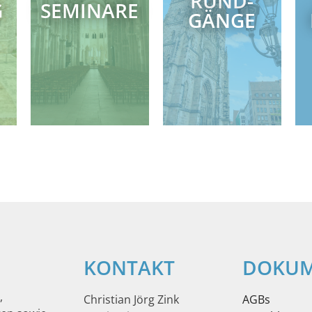
RUND­
G
SEMINARE
GÄNGE
KONTAKT
DOKUM
,
Christian Jörg Zink
AGBs