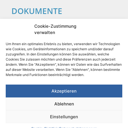
DOKUMENTE
AGBs
Cookie-Zustimmung
Formblatt
verwalten
Um Ihnen ein optimales Erlebnis zu bieten, verwenden wir Technologien
LINKS
wie Cookies, um Geräteinformationen zu speichern und/oder darauf
zuzugreifen. In den Einstellungen können Sie auswählen, welche
Cookies Sie zulassen möchten und diese Präferenzen auch jederzeit
Impressum
ändern. Wenn Sie "Akzeptieren", können wir Daten wie das Surfverhalten
Datenschutz
auf dieser Website verarbeiten. Wenn Sie "Ablehnen", können bestimmte
Cookie-Richtlinie
Merkmale und Funktionen beeinträchtigt werden.
Akzeptieren
Ablehnen
© Faszination Kunst – Christian Jörg Zink | Alle
Einstellungen
Angaben ohne Gewähr