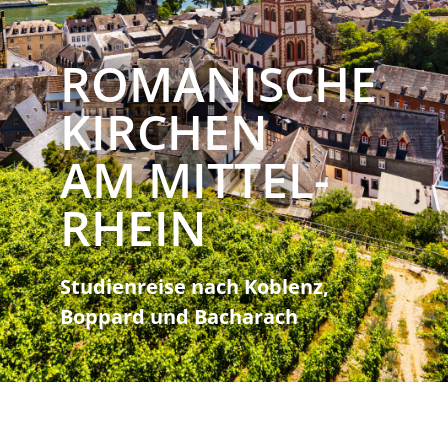
ROMA­NISCHE
KIRCHEN
AM MITTEL­
RHEIN
Studienreise nach Koblenz,
Boppard und Bacharach