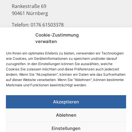
Rankestraße 69
90461 Nürnberg
Telefon: 0176 61503378
E-Mail: cjzink@gmx.de
Cookie-Zustimmung
verwalten
DOKUMENTE
Um Ihnen ein optimales Erlebnis zu bieten, verwenden wir Technologien
wie Cookies, um Geräteinformationen zu speichern und/oder darauf
AGBs
zuzugreifen. In den Einstellungen können Sie auswählen, welche
Formblatt
Cookies Sie zulassen möchten und diese Präferenzen auch jederzeit
ändern. Wenn Sie "Akzeptieren", können wir Daten wie das Surfverhalten
auf dieser Website verarbeiten. Wenn Sie "Ablehnen", können bestimmte
LINKS
Merkmale und Funktionen beeinträchtigt werden.
Impressum
Akzeptieren
Datenschutz
Ablehnen
Cookie-Richtlinie
Einstellungen