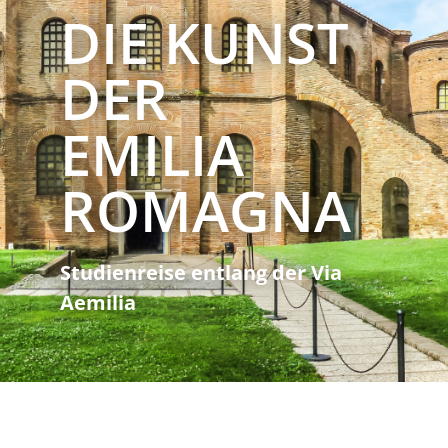
DIE KUNST
DER
EMILIA
ROMAGNA
Studienreise entlang der Via
Aemilia